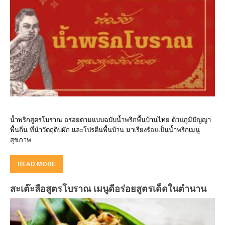
น้ำพริกสูตรโบราณ อร่อยตามแบบฉบับน้ำพริกพื้นบ้านไทย ด้วยภูมิปัญญา
พื้นถิ่น ที่นำวัตถุดิบผัก และโปรตีนพื้นบ้าน มาเรียงร้อยเป็นน้ำพริกเมนู
สุขภาพ
READ MORE
สะเต๊ะลือสูตรโบราณ เมนูดีอร่อยสูตรเด็ดในตำนาน