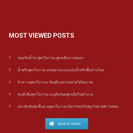
MOST VIEWED POSTS
ขนมจีนน้ำยาสูตรโบราณ สูตรเด็ดจากคุณย่า
น้ำพริกสูตรโบราณ อร่อยตามแบบฉบับน้ำพริกพื้นบ้านไทย
ยำทวายสูตรโบราณ วัตถุดิบหลากหลายได้สุขภาพ
สะเต๊ะลือสูตรโบราณ เมนูดีอร่อยสูตรเด็ดในตำนาน
ปลาทับทิมผัดขึ้นฉ่ายสูตรโบราณ Stir-Fried Ruby Fish with Celery
Back to Home