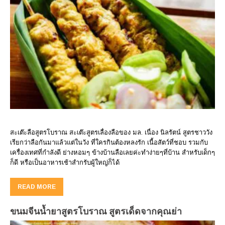
สะเต๊ะลือสูตรโบราณ สะเต๊ะสูตรเลื่องลือของ มล. เนื่อง นิลรัตน์ สูตรชาววัง
เรียกว่าลือกันมาแล้วแต่ในวัง ที่ใครกินต้องหลงรัก เนื้อสัตว์ที่ชอบ รวมกับ
เครื่องเทศที่กำลังดี ย่างหอมๆ ข้างบ้านลือเลยค่ะทำง่ายๆที่บ้าน สำหรับเด็กๆ
ก็ดี หรือเป็นอาหารเช้าสำกรับผู้ใหญ่ก็ได้
READ MORE
ขนมจีนน้ำยาสูตรโบราณ สูตรเด็ดจากคุณย่า