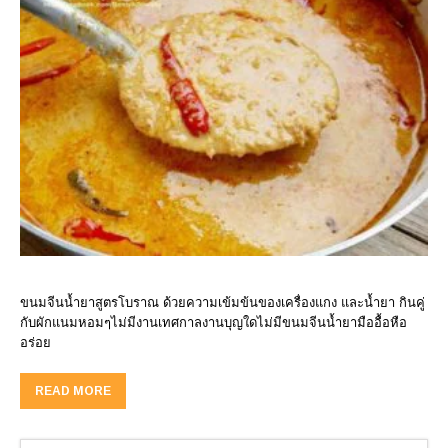
ขนมจีนน้ำยาสูตรโบราณ ด้วยความเข้มข้นของเครื่องแกง และน้ำยา กินคู่
กับผักแนมหอมๆไม่มีงานเทศกาลงานบุญใดไม่มีขนมจีนน้ำยามืออื้อหือ
อร่อย
READ MORE