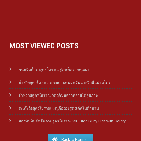
MOST VIEWED POSTS
ขนมจีนน้ำยาสูตรโบราณ สูตรเด็ดจากคุณย่า
น้ำพริกสูตรโบราณ อร่อยตามแบบฉบับน้ำพริกพื้นบ้านไทย
ยำทวายสูตรโบราณ วัตถุดิบหลากหลายได้สุขภาพ
สะเต๊ะลือสูตรโบราณ เมนูดีอร่อยสูตรเด็ดในตำนาน
ปลาทับทิมผัดขึ้นฉ่ายสูตรโบราณ Stir-Fried Ruby Fish with Celery
Back to Home