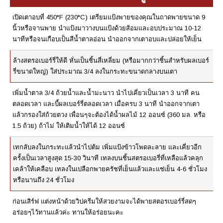
เปิดเตาอบที่ 450*F (230*C) เตรียมแป้งพายของคุณในถาดพายขนาด 9
นิ้วหรือจานพาย นำแป้งมาวางบนแป้งด้วยส้อมและอบประมาณ 10-12
นาทีหรือจนเกือบเป็นสีน้ำตาลอ่อน นำออกจากเตาอบและปล่อยให้เย็น
ล้างสตรอเบอร์รี่ให้ดี หั่นเป็นชิ้นสี่เหลี่ยม (หรือมากกว่าชิ้นสำหรับผลเบอร์
รี่ขนาดใหญ่) ใส่ประมาณ 3/4 ลงในกระทะขนาดกลางบนเตา
เพิ่มน้ำตาล 3/4 ถ้วยน้ำและน้ำมะนาว นำไปเคี่ยวเป็นเวลา 3 นาที คน
ตลอดเวลา และบี้ผลเบอร์รี่ตลอดเวลา เมื่อครบ 3 นาที นำออกจากเตา
แล้วกรองใส่ถ้วยตวง เพื่อนๆจะต้องได้น้ำผลไม้ 12 ออนซ์ (360 มล. หรือ
1.5 ถ้วย) ถ้าไม่ ให้เติมน้ำให้ได้ 12 ออนซ์
เทกลับลงในกระทะแล้วนำไปต้ม เพิ่มแป้งข้าวโพดละลาย และเคี่ยวอีก
ครั้งเป็นเวลาสูงสุด 15-30 วินาที เทลงบนชิ้นสตรอเบอรี่ที่เหลือแล้วคลุก
เคล้าให้เคลือบ เทลงในเปลือกพายครัชที่เย็นแล้วและแช่เย็น 4-6 ชั่วโมง
หรือนานถึง 24 ชั่วโมง
ก่อนเสิร์ฟ แต่งหน้าด้วยวิปครีมให้สวยงามจะได้พายสตอรเบอร์รี่สดๆ
อร่อยๆไว้ทานแล้วค่ะ ทานให้อร่อยนะคะ