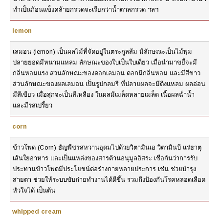
ทำเป็นก้อนแข็งคล้ายกรวดจะเรียกว่าน้ำตาลกรวด ฯลฯ
lemon
เลมอน (lemon) เป็นผลไม้ที่จัดอยู่ในตระกูลส้ม มีลักษณะเป็นไม้พุ่ม
ปลายยอดมีหนามแหลม ลักษณะของใบเป็นใบเดี่ยว เมื่อนำมาขยี้จะมี
กลิ่นหอมแรง ส่วนลักษณะของดอกเลมอน ดอกมีกลิ่นหอม และมีสีขาว
ส่วนลักษณะของผลเลมอน เป็นรูปกลมรี ที่ปลายผลจะมีติ่งแหลม ผลอ่อน
มีสีเขียว เมื่อสุกจะเป็นสีเหลือง ในผลมีเมล็ดหลายเมล็ด เนื้อผลฉ่ำน้ำ
และมีรสเปรี้ยว
corn
ข้าวโพด (Corn) ธัญพืชรสหวานอุดมไปด้วยวิตามินเอ วิตามินบี แร่ธาตุ
เส้นใยอาหาร และเป็นแหล่งของสารต้านอนุมูลอิสระ เชื่อกันว่าการรับ
ประทานข้าวโพดมีประโยชน์ต่อร่างกายหลายประการ เช่น ช่วยบำรุง
สายตา ช่วยให้ระบบขับถ่ายทำงานได้ดีขึ้น รวมถึงป้องกันโรคหลอดเลือด
หัวใจได้ เป็นต้น
whipped cream