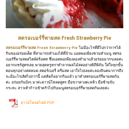
สตรอเบอร์รี่พายสด Fresh Strawberry Pie
สตรอเบอร์รี่พายสด Fresh Strawberry Pie
ไม่มีอะไรที่ดีไปกว่าการได้
กินของอร่อยเด็ด ที่สามารถทำเองได้ที่บ้าน แอดพอเพียงชวนทำเมนู สตรอ
เบอร์รี่พายสดสไตล์ฝรั่งเศส ซึ่งแอดพอเพียงลองทำมาแล้วอร่อยมากๆเลยค่ะ
อยากแชร์สูตรเลย พายสุดหรูหราทำจากผลไม้สดอย่างพิถีพิถัน ใส่ใจทุกขั้น
ตอนทุกอย่างสดหมด สตอร์เบอรี่ ครีมสด เอาใจไปเลยค่ะลองจินตนาการถึง
จะมีอะไรเลิศไปกว่านี้ แค่คิดก็อยากกินแล้ว มาทำสตรอเบอร์รี่พายสดกัน
ค่ะ อร่อยกันปังๆ มาค่ะดาวน์โหลดสูตร มือขวาควงตะหลิว มือซ้ายจับ
กระทะ สาวเท้าก้าวเข้าครัวไปกับเมนูสตรอเบอร์รี่พายสดกันเลยค่ะ
ดาวน์โหลดไฟล์ PDF