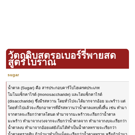
วัตถุดิบสตรอเบอร์รี่พายสด
สูตรโบราณ
sugar
น้ำตาล (Sugar) คือ สารประกอบคาร์โบไฮเดรตประเภท
โมโนแซ็กคาไรด์ (monosaccharide) และไดแซ็กคาไรด์
(disaccharide) ซึ่งมีรสหวาน โดยทั่วไปจะได้มากจากอ้อย มะพร้าว แต่
โดยทั่วไปแล้วจะเรียกอาหารที่มีรสหวานว่าน้ำตาลแทบทั้งสิ้น เช่น ทำมา
จากตาลจะเรียกว่าตาลโตนด ทำมาจากมะพร้าวจะเรียกว่าน้ำตาล
มะพร้าว ทำมาจากงวงจากจะเรียกว่าน้ำตาลจาก ทำมาจากงบจะเรียกว่า
น้ำตาลงบ ทำมาจากอ้อยแต่ยังไม่ได้ทำเป็นน้ำตาลทรายจะเรียกว่า
น้ำตาลทรายดิบ ถ้านำมาทำเป็นเม็ดจะเรียกว่าน้ำตาลทราย หรือถ้านำมา