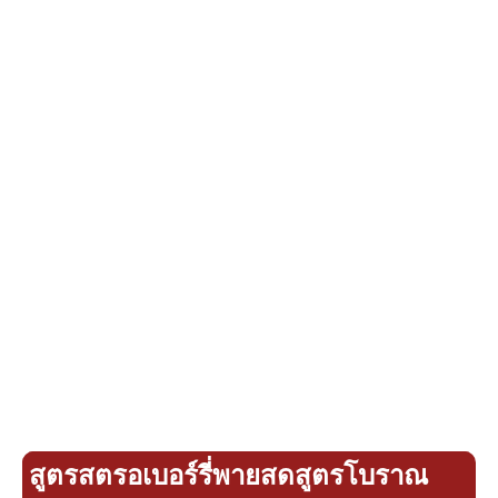
สูตรสตรอเบอร์รี่พายสดสูตรโบราณ