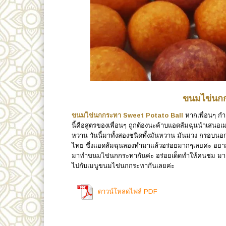
ขนมไข่นกก
ขนมไข่นกกระทา Sweet Potato Ball
หากเพื่อนๆ ก
นี้คือสูตรของเพื่อนๆ ถูกต้องนะค้าบแอดส้มฉุนนำเ
หวาน วันนี้มาทั้งสองชนิดทั้งมันหวาน มันม่วง กรอบนอกหนึ
ไทย ซึ่งแอดส้มฉุนลองทำมาแล้วอร่อยมากๆเลยค่ะ อยา
มาทำขนมไข่นกกระทากันค่ะ อร่อยเด็ดทำให้คนชม มาค่
ไปกับเมนูขนมไข่นกกระทากันเลยค่ะ
ดาวน์โหลดไฟล์ PDF