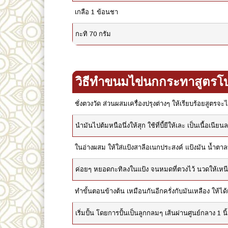
เกลือ 1 ข้อนชา
กะทิ 70 กรัม
วิธีทำขนมไข่นกกระทาสูตร
ชั่งตวงวัด ส่วนผสมเครื่องปรุงต่างๆ ให้เรียบร้อยสูตรจ
นำมันไปต้มหนือนึ่งให้สุก ใช้ที่บี้ยีให้เละ เป็นเนื้อเนียน
ในอ่างผสม ให้ใส่แป้งสาลีอเนกประสงค์ แป้งมัน น้ำตาล
ค่อยๆ หยอดกะทิลงในแป้ง จนหมดที่ตวงไว้ นวดให้เหนีย
ทำขั้นตอนข้างต้น เหมือนกันอีกครั่งกับมันเหลือง ให้ได้
เริ่มปั้น โดยการปั้นเป็นลูกกลมๆ เส้นผ่านศูนย์กลาง 1 น