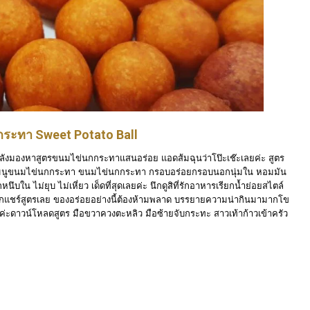
ระทา Sweet Potato Ball
ำลังมองหาสูตรขนมไข่นกกระทาแสนอร่อย แอดส้มฉุนว่าโป๊ะเช๊ะเลยค่ะ สูตร
สนอเมนูขนมไข่นกกระทา ขนมไข่นกกระทา กรอบอร่อยกรอบนอกนุ่มใน หอมมัน
บใน ไม่ยุบ ไม่เหี่ยว เด็ดที่สุดเลยค่ะ นึกดูสิที่รักอาหารเรียกน้ำย่อยสไตล์
กแชร์สูตรเลย ของอร่อยอย่างนี้ต้องห้ามพลาด บรรยายความน่ากินมามากโข
ะดาวน์โหลดสูตร มือขวาควงตะหลิว มือซ้ายจับกระทะ สาวเท้าก้าวเข้าครัว