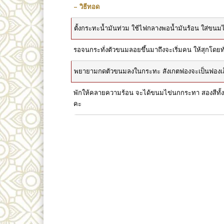
– วิธีทอด
ตั้งกระทะน้ำมันท่วม ใช้ไฟกลางพอน้ำมันร้อน ใส่ขน
รอจนกระทั่งตัวขนมลอยขึ้นมาถึงจะเริ่มคน ให้สุกโดยทั
พยายามกดตัวขนมลงในกระทะ สังเกตฟองจะเป็นฟองเล็ก
พักให้คลายความร้อน จะได้ขนมไข่นกกระทา สองสีทั้
คะ