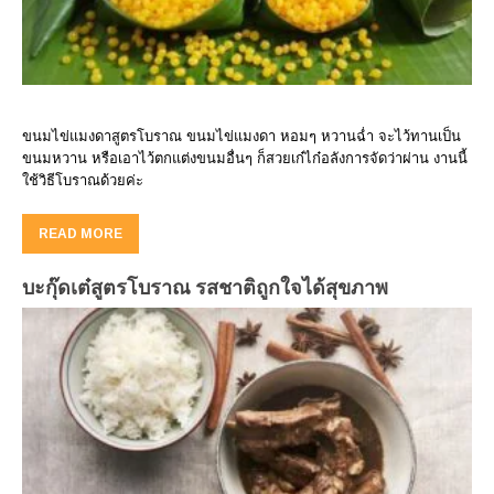
ขนมไข่แมงดาสูตรโบราณ ขนมไข่แมงดา หอมๆ หวานฉ่ำ จะไว้ทานเป็น
ขนมหวาน หรือเอาไว้ตกแต่งขนมอื่นๆ ก็สวยเก๋ไก๋อลังการจัดว่าผ่าน งานนี้
ใช้วิธีโบราณด้วยค่ะ
READ MORE
บะกุ๊ดเต๋สูตรโบราณ รสชาติถูกใจได้สุขภาพ