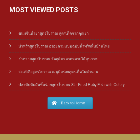
MOST VIEWED POSTS
ขนมจีนน้ำยาสูตรโบราณ สูตรเด็ดจากคุณย่า
น้ำพริกสูตรโบราณ อร่อยตามแบบฉบับน้ำพริกพื้นบ้านไทย
ยำทวายสูตรโบราณ วัตถุดิบหลากหลายได้สุขภาพ
สะเต๊ะลือสูตรโบราณ เมนูดีอร่อยสูตรเด็ดในตำนาน
ปลาทับทิมผัดขึ้นฉ่ายสูตรโบราณ Stir-Fried Ruby Fish with Celery
Back to Home