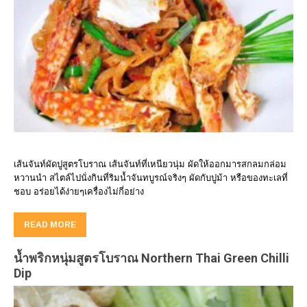
เส้นจันท์ผัดปูสูตรโบราณ เส้นจันท์ที่เหนียวนุ่ม ผัดให้ออกมารสกลมกล่อม
หวานนำ สไตล์ไปนั่งกินที่ริมน้ำจันทบูรณ์จริงๆ ผัดกับปูม้า หรือของทะเลที่
ชอบ อร่อยได้ง่ายๆเครื่องไม่กี่อย่าง
READ MORE
น้ำพริกหนุ่มสูตรโบราณ Northern Thai Green Chilli
Dip