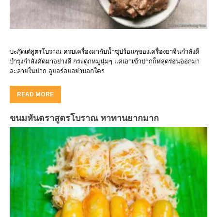
บะกุ๊ดเต๋สูตรโบราณ ครบเครื่องมากับน้ำซุปร้อนๆของเครื่องยาจีนกำลังดี
บำรุงกำลังคัดมาอย่างดี กระดูกหมูนุ่มๆ แค่เอาเข้าปากก็หลุดร่อนออกมา
ละลายในปาก อูยอร่อยอย่าบอกใคร
READ MORE
ขนมหันตราสูตรโบราณ หาทานยากมาก