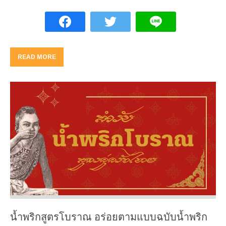
READ MORE
น้ำพริกสูตรโบราณ อร่อยตามแบบฉบับน้ำพริก