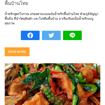
พื้นบ้านไทย
น้ำพริกสูตรโบราณ อร่อยตามแบบฉบับน้ำพริกพื้นบ้านไทย ด้วยภูมิปัญญา
พื้นถิ่น ที่นำวัตถุดิบผัก และโปรตีนพื้นบ้าน มาเรียงร้อยเป็นน้ำพริกเมนู
สุขภาพ
READ MORE