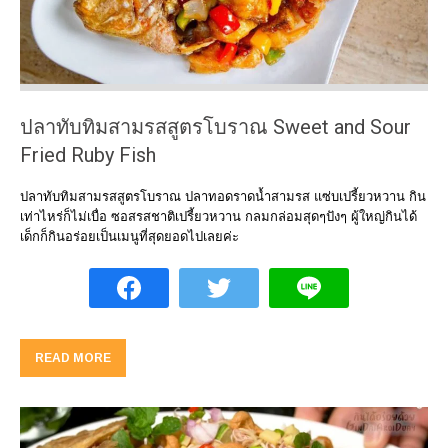
ปลาทับทิมสามรสสูตรโบราณ Sweet and Sour
Fried Ruby Fish
ปลาทับทิมสามรสสูตรโบราณ ปลาทอดราดน้ำสามรส แซ่บเปรี้ยวหวาน กิน
เท่าไหร่ก็ไม่เบื่อ ซอสรสชาติเปรี้ยวหวาน กลมกล่อมสุดๆปังๆ ผู้ใหญ่กินได้
เด็กก็กินอร่อยเป็นเมนูที่สุดยอดไปเลยค่ะ
READ MORE