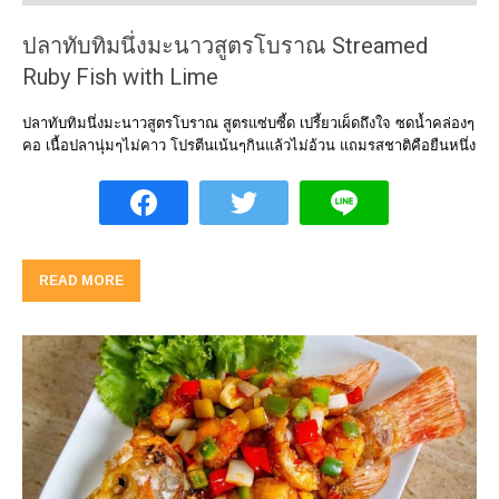
ปลาทับทิมนึ่งมะนาวสูตรโบราณ Streamed
Ruby Fish with Lime
ปลาทับทิมนึ่งมะนาวสูตรโบราณ สูตรแซ่บซี้ด เปรี้ยวเผ็ดถึงใจ ซดน้ำคล่องๆ
คอ เนื้อปลานุ่มๆไม่คาว โปรตีนเน้นๆกินแล้วไม่อ้วน แถมรสชาติคือยืนหนึ่ง
READ MORE