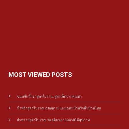
MOST VIEWED POSTS
ขนมจีนน้ำยาสูตรโบราณ สูตรเด็ดจากคุณย่า
น้ำพริกสูตรโบราณ อร่อยตามแบบฉบับน้ำพริกพื้นบ้านไทย
ยำทวายสูตรโบราณ วัตถุดิบหลากหลายได้สุขภาพ