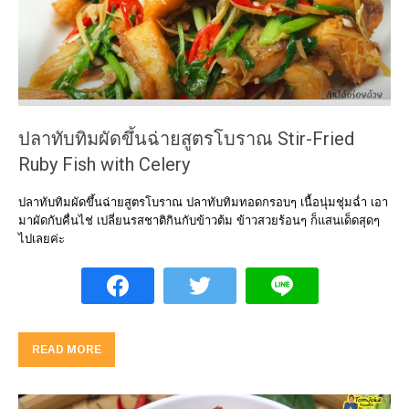
ปลาทับทิมผัดขึ้นฉ่ายสูตรโบราณ Stir-Fried
Ruby Fish with Celery
ปลาทับทิมผัดขึ้นฉ่ายสูตรโบราณ ปลาทับทิมทอดกรอบๆ เนื้อนุ่มชุ่มฉ่ำ เอา
มาผัดกับคื่นไช่ เปลี่ยนรสชาติกินกับข้าวต้ม ข้าวสวยร้อนๆ ก็แสนเด็ดสุดๆ
ไปเลยค่ะ
READ MORE