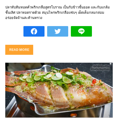
ปลาทับทิมทอดคั่วพริกเกลือสูตรโบราณ เป็นกับข้าวชั้นยอด และกับแกล้ม
ชั้นเลิศ ปลาทอดราดด้วย สมุนไพรพริกเกลือแซ่บๆ เผ็ดเค็มกลมกล่อม
อร่อยจัดจ้านสะท้านทรวง
READ MORE