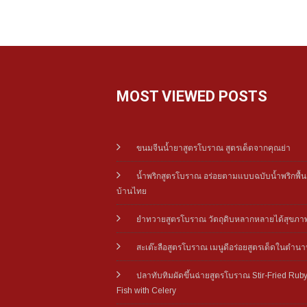
MOST VIEWED POSTS
ขนมจีนน้ำยาสูตรโบราณ สูตรเด็ดจากคุณย่า
น้ำพริกสูตรโบราณ อร่อยตามแบบฉบับน้ำพริกพื้น
บ้านไทย
ยำทวายสูตรโบราณ วัตถุดิบหลากหลายได้สุขภา
สะเต๊ะลือสูตรโบราณ เมนูดีอร่อยสูตรเด็ดในตำน
ปลาทับทิมผัดขึ้นฉ่ายสูตรโบราณ Stir-Fried Rub
Fish with Celery