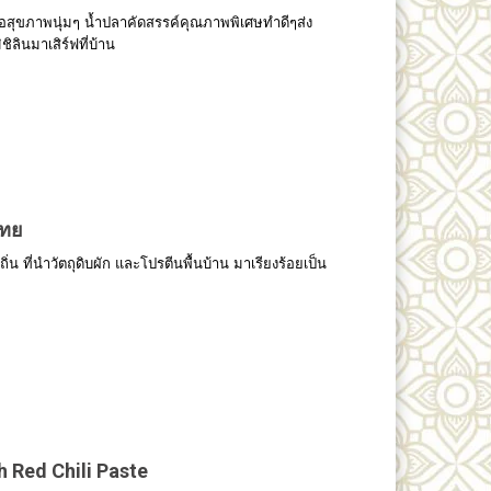
อสุขภาพนุ่มๆ น้ำปลาคัดสรรค์คุณภาพพิเศษทำดีๆส่ง
ิลินมาเสิร์ฟที่บ้าน
ไทย
น ที่นำวัตถุดิบผัก และโปรตีนพื้นบ้าน มาเรียงร้อยเป็น
h Red Chili Paste