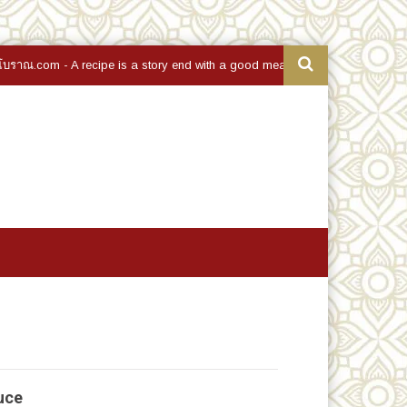
- A recipe is a story end with a good meal - สูตรอาหารคือเรื่องราวที่เรียงร้
uce