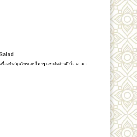
Salad
รื่องยำสมุนไพรแบบไทยๆ แซ่บจัดจ้านถึงใจ เอามา