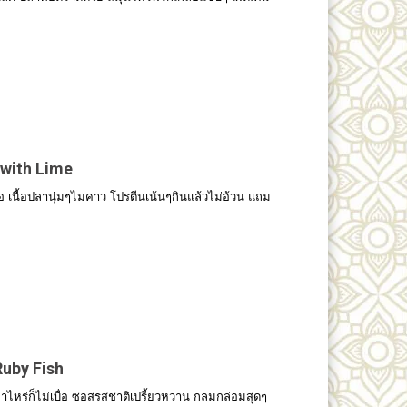
with Lime
อ เนื้อปลานุ่มๆไม่คาว โปรตีนเน้นๆกินแล้วไม่อ้วน แถม
uby Fish
หร่ก็ไม่เบื่อ ซอสรสชาติเปรี้ยวหวาน กลมกล่อมสุดๆ