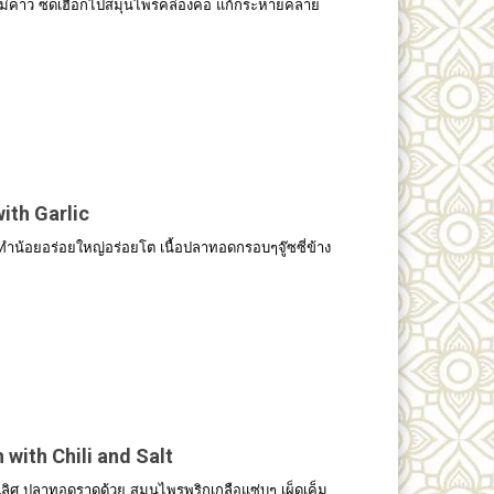
ยไม่คาว ซดเฮือกไปสมุนไพรคล่องคอ แก้กระหายคลาย
ith Garlic
าทำน้อยอร่อยใหญ่อร่อยโต เนื้อปลาทอดกรอบๆจู๊ซซี่ข้าง
 with Chili and Salt
เลิศ ปลาทอดราดด้วย สมุนไพรพริกเกลือแซ่บๆ เผ็ดเค็ม