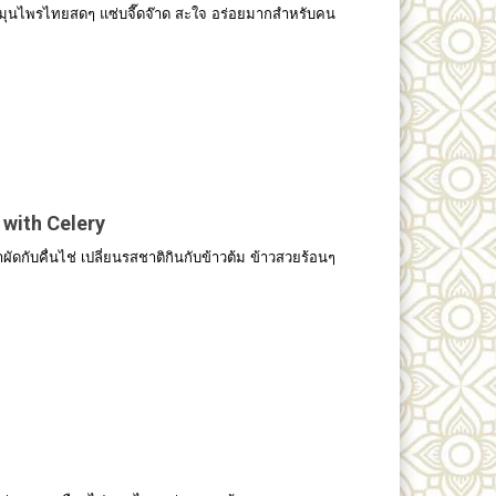
 สมุนไพรไทยสดๆ แซ่บจี๊ดจ๊าด สะใจ อร่อยมากสำหรับคน
 with Celery
ัดกับคื่นไช่ เปลี่ยนรสชาติกินกับข้าวต้ม ข้าวสวยร้อนๆ